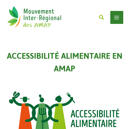
Aller
au
Rechercher
contenu
Mai
Men
ACCESSIBILITÉ ALIMENTAIRE EN
AMAP