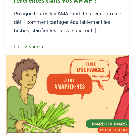
référentes dans vos AMAP ?
Presque toutes les AMAP ont déjà rencontré ce
défi : comment partager équitablement les
tâches, clarifier les rôles et surtout, […]
Comment
Lire la suite »
répartir
les
tâches
et
trouver
de
nouveaux
et
nouvelles
référentes