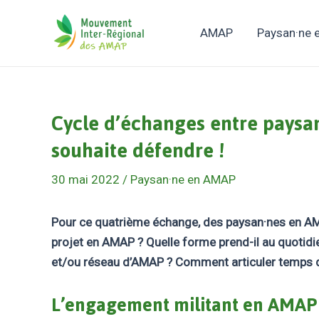
Aller
au
AMAP
Paysan·ne
contenu
Cycle d’échanges entre paysan
souhaite défendre !
30 mai 2022
/
Paysan·ne en AMAP
Pour ce quatrième échange, des paysan·nes en AMAP
projet en AMAP ? Quelle forme prend-il au quotidi
et/ou réseau d’AMAP ? Comment articuler temps de
L’engagement militant en AMAP