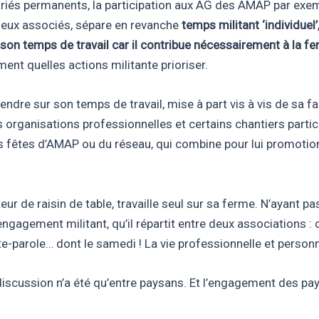
lariés permanents, la participation aux AG des AMAP par exe
 deux associés, sépare en revanche
temps militant ‘individuel
s son temps de travail car il contribue nécessairement à la f
nt quelles actions militante prioriser.
ndre sur son temps de travail, mise à part vis à vis de sa fa
organisations professionnelles et certains chantiers partic
des fêtes d’AMAP ou du réseau, qui combine pour lui promoti
ur de raisin de table, travaille seul sur sa ferme. N’ayant p
gagement militant, qu’il répartit entre deux associations : de
parole… dont le samedi ! La vie professionnelle et personne
 discussion n’a été qu’entre paysans. Et l’engagement des pa