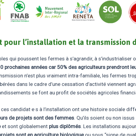
our l’installation et la transmission
es qui poussent les fermes à s’agrandir, à s’industrialiser o
0 prochaines années car 50% des agriculteurs prendront leur
ansmission n’est plus vraiment intra-familiale, les fermes tr
ibérées dans le cadre d’une cessation d’activité viennent a
ndissements se font au profit de sociétés agricoles financia
ces candidat·e·s à l’installation ont une histoire sociale dif
teurs de projets sont des femmes
. Qu’ils soient ou non issus
e
et sont globalement
plus diplômés
. Les installations aujou
rojets sont en agriculture biologique
ou sous “signe de quali